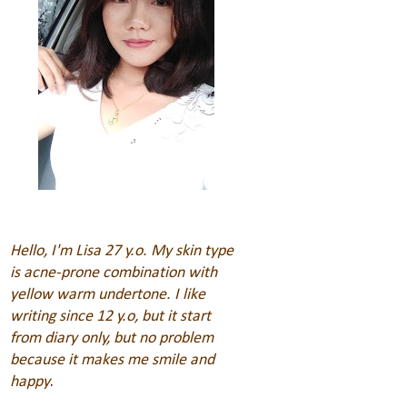
Hello, I'm Lisa 27 y.o. My skin type
is acne-prone combination with
yellow warm undertone. I like
writing since 12 y.o, but it start
from diary only, but no problem
because it makes me smile and
happy
.