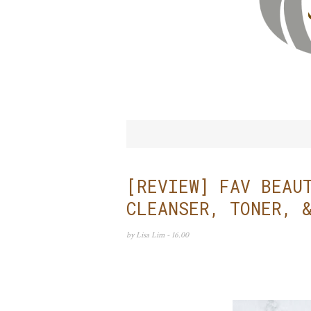
[REVIEW] FAV BEAU
CLEANSER, TONER, 
by
Lisa Lim
- 16.00