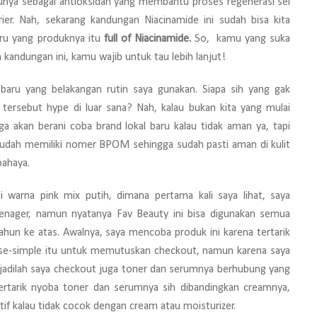
tunya sebagai antioksidan yang membantu proses regenerasi sel
rier. Nah, sekarang kandungan Niacinamide ini sudah bisa kita
aru yang produknya itu
full of Niacinamide.
So, kamu yang suka
kandungan ini, kamu wajib untuk tau lebih lanjut!
 baru yang belakangan rutin saya gunakan. Siapa sih yang gak
 tersebut hype di luar sana? Nah, kalau bukan kita yang mulai
ga akan berani coba brand lokal baru kalau tidak aman ya, tapi
 sudah memiliki nomer BPOM sehingga sudah pasti aman di kulit
bahaya.
 warna pink mix putih, dimana pertama kali saya lihat, saya
eenager, namun nyatanya Fav Beauty ini bisa digunakan semua
hun ke atas. Awalnya, saya mencoba produk ini karena tertarik
 se-simple itu untuk memutuskan checkout, namun karena saya
jadilah saya checkout juga toner dan serumnya berhubung yang
tertarik nyoba toner dan serumnya sih dibandingkan creamnya,
itif kalau tidak cocok dengan cream atau moisturizer.