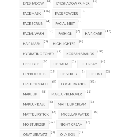
(4)
(1)
EYESHADOW
EYESHADOW PRIMER
(14)
(6)
FACE MASK
FACE POWDER
(4)
(5)
FACE SCRUB
FACIAL MIST
(36)
(2)
(17)
FACIAL WASH
FASHION
HAIR CARE
(3)
(6)
HAIR MASK
HIGHLIGHTER
(2)
(50)
HYDRATING TONER
KOREAN BRANDS
(30)
(1)
(4)
LIFESTYLE
LIP BALM
LIP CREAM
(16)
(1)
(2)
LIP PRODUCTS
LIP SCRUB
LIP TINT
(5)
(62)
LIPSTICK MATTE
LOCAL BRANDS
(48)
(22)
MAKE UP
MAKE UP REMOVER
(6)
(3)
MAKEUP BASE
MATTE LIP CREAM
(2)
(10)
MATTE LIPSTICK
MICELLAR WATER
(32)
(7)
MOISTURIZER
NIGHT CREAM
(3)
(8)
OBAT JERAWAT
OILY SKIN