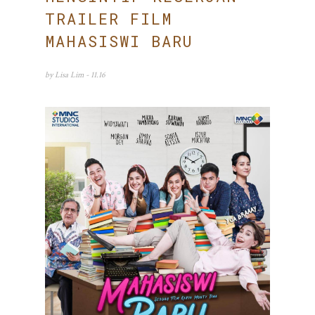
TRAILER FILM
MAHASISWI BARU
by
Lisa Lim
- 11.16