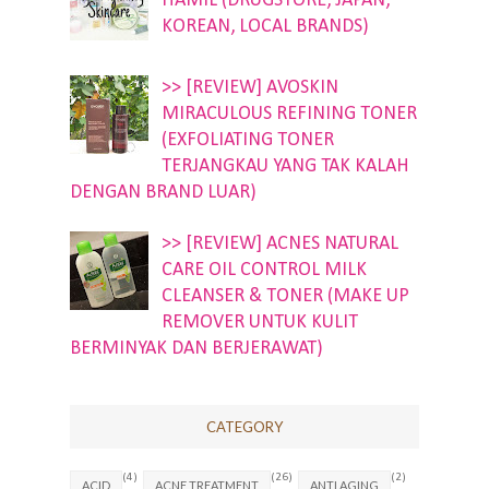
HAMIL (DRUGSTORE, JAPAN,
KOREAN, LOCAL BRANDS)
>> [REVIEW] AVOSKIN
MIRACULOUS REFINING TONER
(EXFOLIATING TONER
TERJANGKAU YANG TAK KALAH
DENGAN BRAND LUAR)
>> [REVIEW] ACNES NATURAL
CARE OIL CONTROL MILK
CLEANSER & TONER (MAKE UP
REMOVER UNTUK KULIT
BERMINYAK DAN BERJERAWAT)
CATEGORY
(4)
(26)
(2)
ACID
ACNE TREATMENT
ANTI AGING