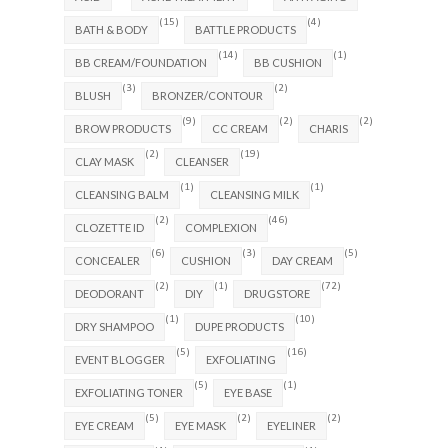
(15)
(4)
BATH & BODY
BATTLE PRODUCTS
(14)
(1)
BB CREAM/FOUNDATION
BB CUSHION
(3)
(2)
BLUSH
BRONZER/CONTOUR
(9)
(2)
(2)
BROW PRODUCTS
CC CREAM
CHARIS
(2)
(19)
CLAY MASK
CLEANSER
(1)
(1)
CLEANSING BALM
CLEANSING MILK
(2)
(46)
CLOZETTE ID
COMPLEXION
(6)
(3)
(5)
CONCEALER
CUSHION
DAY CREAM
(2)
(1)
(72)
DEODORANT
DIY
DRUGSTORE
(1)
(10)
DRY SHAMPOO
DUPE PRODUCTS
(5)
(16)
EVENT BLOGGER
EXFOLIATING
(5)
(1)
EXFOLIATING TONER
EYE BASE
(5)
(2)
(2)
EYE CREAM
EYE MASK
EYELINER