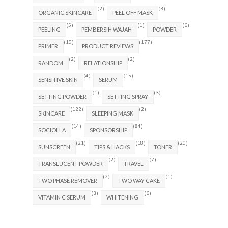
(2)
(3)
ORGANIC SKINCARE
PEEL OFF MASK
(5)
(1)
(6)
PEELING
PEMBERSIH WAJAH
POWDER
(19)
(177)
PRIMER
PRODUCT REVIEWS
(2)
(2)
RANDOM
RELATIONSHIP
(4)
(15)
SENSITIVE SKIN
SERUM
(1)
(3)
SETTING POWDER
SETTING SPRAY
(122)
(2)
SKINCARE
SLEEPING MASK
(14)
(84)
SOCIOLLA
SPONSORSHIP
(21)
(18)
(20)
SUNSCREEN
TIPS & HACKS
TONER
(2)
(7)
TRANSLUCENT POWDER
TRAVEL
(2)
(1)
TWO PHASE REMOVER
TWO WAY CAKE
(3)
(6)
VITAMIN C SERUM
WHITENING