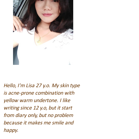
Hello, I'm Lisa 27 y.o. My skin type
is acne-prone combination with
yellow warm undertone. I like
writing since 12 y.o, but it start
from diary only, but no problem
because it makes me smile and
happy
.