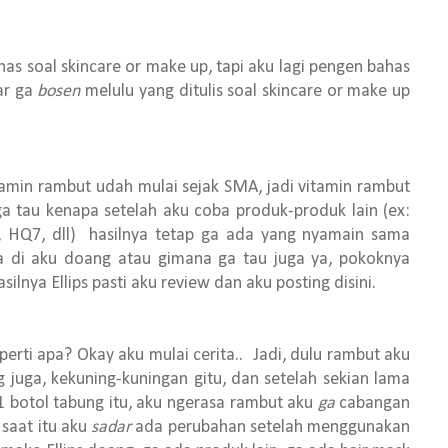
as soal skincare or make up, tapi aku lagi pengen bahas
ar ga
bosen
melulu yang ditulis soal skincare or make up
ambut udah mulai sejak SMA, jadi vitamin rambut
ga tau kenapa setelah aku coba produk-produk lain (ex:
o, HQ7, dll) hasilnya tetap ga ada yang nyamain sama
ya di aku doang atau gimana ga tau juga ya, pokoknya
ilnya Ellips pasti aku review dan aku posting disini.
apa? Okay aku mulai cerita.. Jadi, dulu rambut aku
juga, kekuning-kuningan gitu, dan setelah sekian lama
 1 botol tabung itu, aku ngerasa rambut aku
ga
cabangan
 saat itu aku
sadar
ada perubahan setelah menggunakan