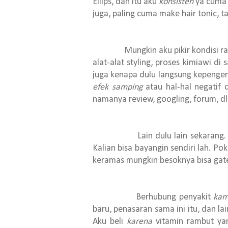
Ellips, dan itu aku
konsisten
ya cuma 
juga, paling cuma make hair tonic, ta
Mungkin aku pikir kondisi ramb
alat-alat styling, proses kimiawi d
juga kenapa dulu langsung kepengen 
efek samping
atau hal-hal negatif d
namanya review, googling, forum, dll
Lain dulu lain sekarang. Now, 
Kalian bisa bayangin sendiri lah. Po
keramas mungkin besoknya bisa gatel
Berhubung penyakit
kam
baru, penasaran sama ini itu, dan l
Aku beli
karena
vitamin rambut yan