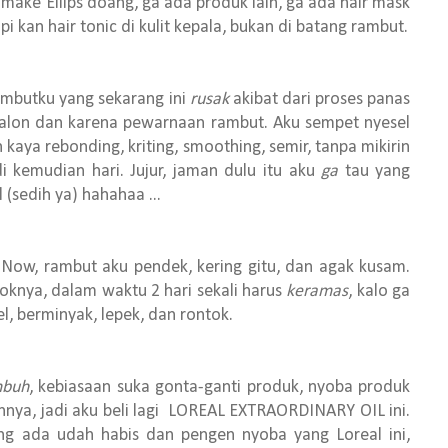
make Ellips doang, ga ada produk lain, ga ada hair mask
pi kan hair tonic di kulit kepala, bukan di batang rambut.
utku yang sekarang ini
rusak
akibat dari proses panas
i salon dan karena pewarnaan rambut. Aku sempet nyesel
kaya rebonding, kriting, smoothing, semir, tanpa mikirin
i kemudian hari. Jujur, jaman dulu itu aku
ga
tau yang
 (sedih ya) hahahaa ...
rambut aku pendek, kering gitu, dan agak kusam.
koknya, dalam waktu 2 hari sekali harus
keramas
, kalo ga
, berminyak, lepek, dan rontok.
buh
, kebiasaan suka gonta-ganti produk, nyoba produk
ainnya, jadi aku beli lagi LOREAL EXTRAORDINARY OIL ini.
g ada udah habis dan pengen nyoba yang Loreal ini,