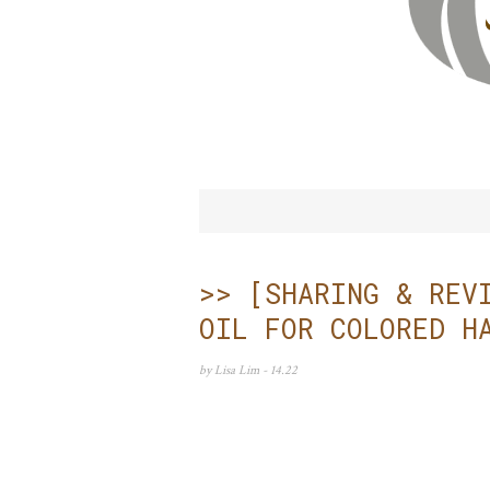
>> [SHARING & REV
OIL FOR COLORED H
by
Lisa Lim
- 14.22