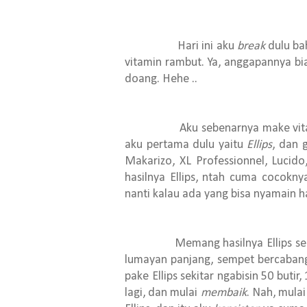
Hari ini aku
break
dulu bah
vitamin rambut. Ya, anggapannya bi
doang. Hehe ..
Aku sebenarnya make vitamin r
aku pertama dulu yaitu
Ellips
, dan 
Makarizo, XL Professionnel, Lucid
hasilnya Ellips, ntah cuma cocokn
nanti kalau ada yang bisa nyamain has
Memang hasilnya Ellips seperti 
lumayan panjang, sempet bercabang 
pake Ellips sekitar
ngabisin
50 butir,
lagi, dan mulai
membaik
. Nah, mulai