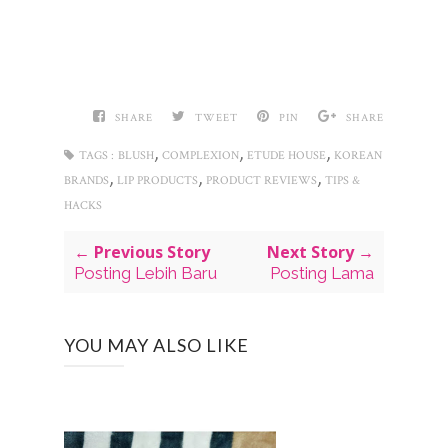
SHARE
TWEET
PIN
SHARE
,
,
,
TAGS :
BLUSH
COMPLEXION
ETUDE HOUSE
KOREAN
,
,
,
BRANDS
LIP PRODUCTS
PRODUCT REVIEWS
TIPS &
HACKS
← Previous Story
Next Story →
Posting Lebih Baru
Posting Lama
YOU MAY ALSO LIKE